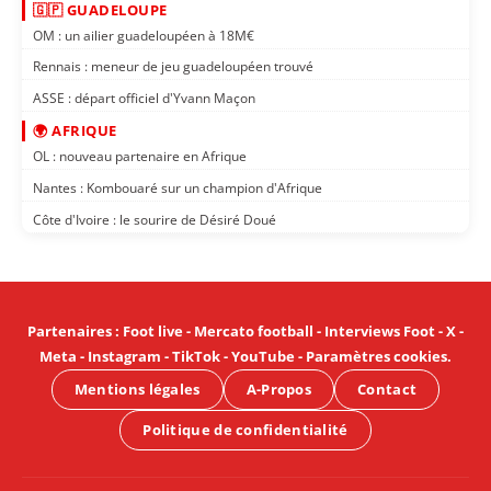
🇬🇵 GUADELOUPE
OM : un ailier guadeloupéen à 18M€
Rennais : meneur de jeu guadeloupéen trouvé
ASSE : départ officiel d'Yvann Maçon
🌍 AFRIQUE
OL : nouveau partenaire en Afrique
Nantes : Kombouaré sur un champion d'Afrique
Côte d'Ivoire : le sourire de Désiré Doué
Partenaires
:
Foot live
-
Mercato football
-
Interviews Foot
-
X
-
Meta
-
Instagram
-
TikTok
-
YouTube
-
Paramètres cookies
.
Mentions légales
A-Propos
Contact
Politique de confidentialité