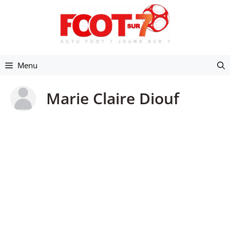
Aller
au
contenu
Menu
Marie Claire Diouf