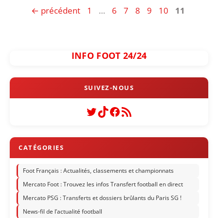
Page
Page
Page
Page
Page
Page
Page
←
précédent
1
…
6
7
8
9
10
11
INFO FOOT 24/24
Twitter
TikTok
Facebook
Flux RSS
Foot Français : Actualités, classements et championnats
Mercato Foot : Trouvez les infos Transfert football en direct
Mercato PSG : Transferts et dossiers brûlants du Paris SG !
News-fil de l’actualité football