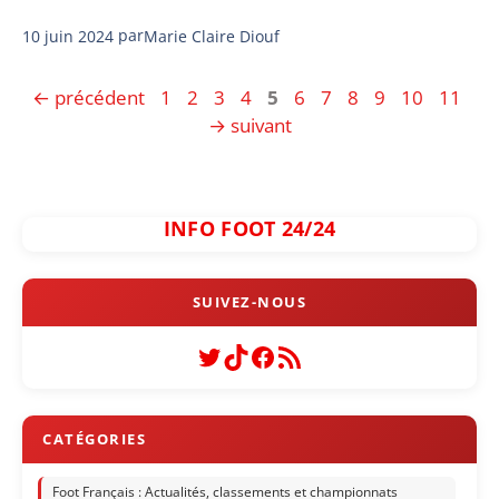
10 juin 2024
par
Marie Claire Diouf
Page
Page
Page
Page
Page
Page
Page
Page
Page
Page
Page
←
précédent
1
2
3
4
5
6
7
8
9
10
11
→
suivant
INFO FOOT 24/24
Twitter
TikTok
Facebook
Flux RSS
Foot Français : Actualités, classements et championnats