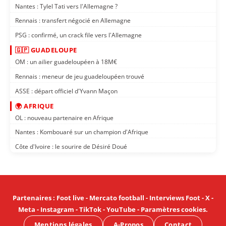
Nantes : Tylel Tati vers l'Allemagne ?
Rennais : transfert négocié en Allemagne
PSG : confirmé, un crack file vers l'Allemagne
🇬🇵 GUADELOUPE
OM : un ailier guadeloupéen à 18M€
Rennais : meneur de jeu guadeloupéen trouvé
ASSE : départ officiel d'Yvann Maçon
🌍 AFRIQUE
OL : nouveau partenaire en Afrique
Nantes : Kombouaré sur un champion d'Afrique
Côte d'Ivoire : le sourire de Désiré Doué
Partenaires
:
Foot live
-
Mercato football
-
Interviews Foot
-
X
-
Meta
-
Instagram
-
TikTok
-
YouTube
-
Paramètres cookies
.
Mentions légales
A-Propos
Contact