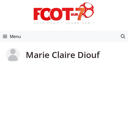
Aller
au
contenu
Menu
Marie Claire Diouf