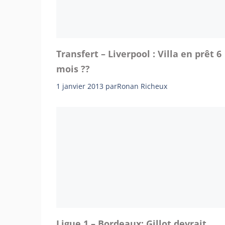
Transfert – Liverpool : Villa en prêt 6
mois ??
1 janvier 2013
par
Ronan Richeux
Ligue 1 – Bordeaux: Gillot devrait