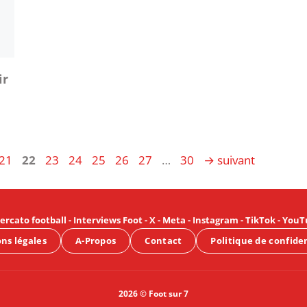
ir
e
Page
Page
Page
Page
Page
Page
Page
Page
21
22
23
24
25
26
27
…
30
→
suivant
ercato football
-
Interviews Foot
-
X
-
Meta
-
Instagram
-
TikTok
-
YouT
ns légales
A-Propos
Contact
Politique de confide
2026 © Foot sur 7