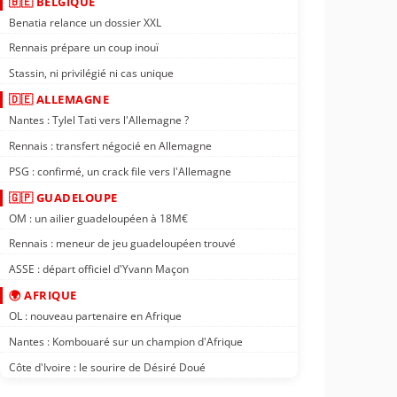
🇧🇪 BELGIQUE
Benatia relance un dossier XXL
Rennais prépare un coup inouï
Stassin, ni privilégié ni cas unique
🇩🇪 ALLEMAGNE
Nantes : Tylel Tati vers l'Allemagne ?
Rennais : transfert négocié en Allemagne
PSG : confirmé, un crack file vers l'Allemagne
🇬🇵 GUADELOUPE
OM : un ailier guadeloupéen à 18M€
Rennais : meneur de jeu guadeloupéen trouvé
ASSE : départ officiel d'Yvann Maçon
🌍 AFRIQUE
OL : nouveau partenaire en Afrique
Nantes : Kombouaré sur un champion d'Afrique
Côte d'Ivoire : le sourire de Désiré Doué