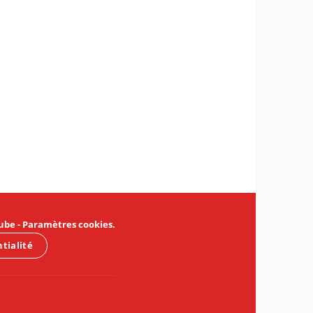
ube
-
Paramètres cookies
.
ntialité