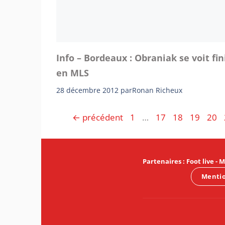
Info – Bordeaux : Obraniak se voit fin
en MLS
28 décembre 2012
par
Ronan Richeux
Page
Page
Page
Page
Pag
←
précédent
1
…
17
18
19
20
Partenaires
:
Foot live
-
M
Mentio