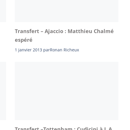
Transfert – Ajaccio : Matthieu Chalmé
espéré
1 janvier 2013
par
Ronan Richeux
Transfert –Tottenham : Cudicini à L.A.