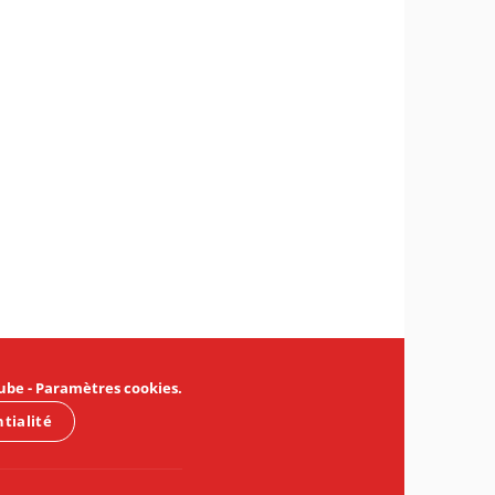
ube
-
Paramètres cookies
.
ntialité