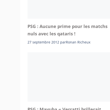
PSG : Aucune prime pour les matchs
nuls avec les qataris !
27 septembre 2012
par
Ronan Richeux
PSG : Mavuba « Verratti brillerait