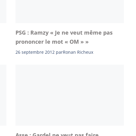
PSG : Ramzy « Je ne veut même pas
prononcer le mot « OM » »
26 septembre 2012
par
Ronan Richeux
Asse : Gardel ne veut pas faire