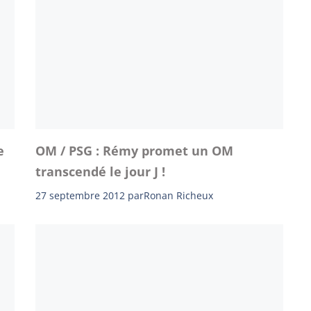
e
OM / PSG : Rémy promet un OM
transcendé le jour J !
27 septembre 2012
par
Ronan Richeux