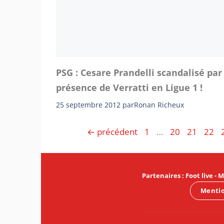
PSG : Cesare Prandelli scandalisé par
présence de Verratti en Ligue 1 !
25 septembre 2012
par
Ronan Richeux
Page
Page
Page
Page
←
précédent
1
…
20
21
22
Partenaires
:
Foot live
-
M
Mentio