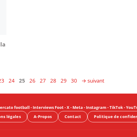
 la
Page
Page
Page
Page
Page
Page
Page
Page
23
24
25
26
27
28
29
30
→
suivant
ercato football
-
Interviews Foot
-
X
-
Meta
-
Instagram
-
TikTok
-
YouT
ns légales
A-Propos
Contact
Politique de confide