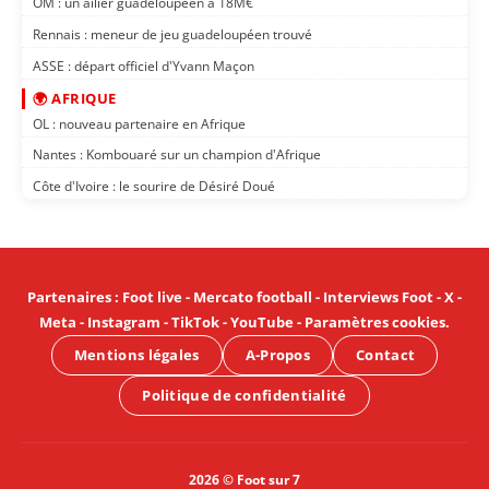
OM : un ailier guadeloupéen à 18M€
Rennais : meneur de jeu guadeloupéen trouvé
ASSE : départ officiel d'Yvann Maçon
🌍 AFRIQUE
OL : nouveau partenaire en Afrique
Nantes : Kombouaré sur un champion d'Afrique
Côte d'Ivoire : le sourire de Désiré Doué
Partenaires
:
Foot live
-
Mercato football
-
Interviews Foot
-
X
-
Meta
-
Instagram
-
TikTok
-
YouTube
-
Paramètres cookies
.
Mentions légales
A-Propos
Contact
Politique de confidentialité
2026 © Foot sur 7