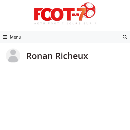
Aller
au
contenu
Menu
Ronan Richeux