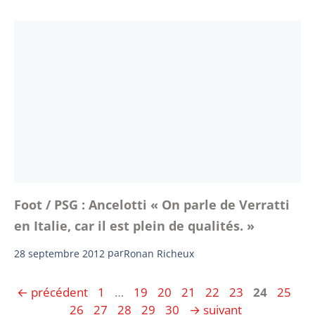
Foot / PSG : Ancelotti « On parle de Verratti
en Italie, car il est plein de qualités. »
28 septembre 2012
par
Ronan Richeux
Page
Page
Page
Page
Page
Page
Page
Page
Pa
←
précédent
1
…
19
20
21
22
23
24
25
Page
Page
Page
Page
26
27
28
29
30
→
suivant