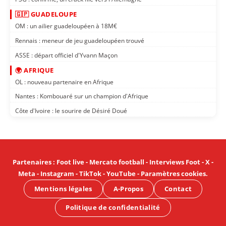
🇬🇵 GUADELOUPE
OM : un ailier guadeloupéen à 18M€
Rennais : meneur de jeu guadeloupéen trouvé
ASSE : départ officiel d'Yvann Maçon
🌍 AFRIQUE
OL : nouveau partenaire en Afrique
Nantes : Kombouaré sur un champion d'Afrique
Côte d'Ivoire : le sourire de Désiré Doué
Partenaires
:
Foot live
-
Mercato football
-
Interviews Foot
-
X
-
Meta
-
Instagram
-
TikTok
-
YouTube
-
Paramètres cookies
.
Mentions légales
A-Propos
Contact
Politique de confidentialité