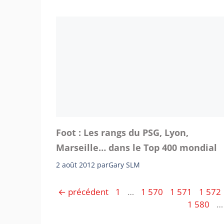
Foot : Les rangs du PSG, Lyon,
Marseille… dans le Top 400 mondial
2 août 2012
par
Gary SLM
Page
Page
Page
Page
←
précédent
1
…
1 570
1 571
1 572
Page
1 580
…