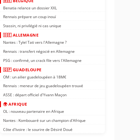
🇧🇪 BELGIQUE
Benatia relance un dossier XXL
Rennais prépare un coup inouï
Stassin, ni privilégié ni cas unique
🇩🇪 ALLEMAGNE
Nantes : Tylel Tati vers l'Allemagne ?
Rennais : transfert négocié en Allemagne
PSG : confirmé, un crack file vers l'Allemagne
🇬🇵 GUADELOUPE
OM : un ailier guadeloupéen à 18M€
Rennais : meneur de jeu guadeloupéen trouvé
ASSE : départ officiel d'Yvann Maçon
🌍 AFRIQUE
OL : nouveau partenaire en Afrique
Nantes : Kombouaré sur un champion d'Afrique
Côte d'Ivoire : le sourire de Désiré Doué