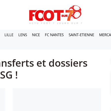
LILLE
LENS
NICE
FC NANTES
SAINT-ETIENNE
MERC
nsferts et dossiers
SG !