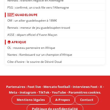
Rennais : transfert négocié en Allemagne
PSG : confirmé, un crack file vers l'Allemagne
🇬🇵 GUADELOUPE
OM : un ailier guadeloupéen à 18M€
Rennais : meneur de jeu guadeloupéen trouvé
ASSE : départ officiel d'Yvann Maçon
🌍 AFRIQUE
OL : nouveau partenaire en Afrique
Nantes : Kombouaré sur un champion d'Afrique
Côte d'Ivoire : le sourire de Désiré Doué
Partenaires
:
Foot live
-
Mercato football
-
Interviews Foot
-
X
-
Meta
-
Instagram
-
TikTok
-
YouTube
-
Paramètres cookies
.
Mentions légales
A-Propos
Contact
Politique de confidentialité