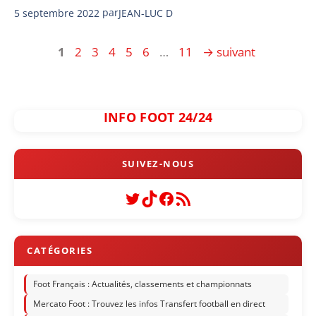
5 septembre 2022
par
JEAN-LUC D
Page
Page
Page
Page
Page
Page
Page
1
2
3
4
5
6
…
11
→
suivant
INFO FOOT 24/24
Twitter
TikTok
Facebook
Flux RSS
Foot Français : Actualités, classements et championnats
Mercato Foot : Trouvez les infos Transfert football en direct