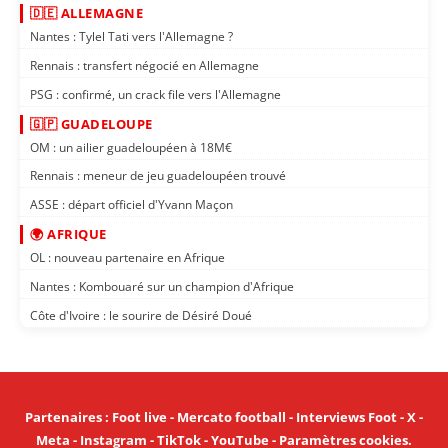
🇩🇪 ALLEMAGNE
Nantes : Tylel Tati vers l'Allemagne ?
Rennais : transfert négocié en Allemagne
PSG : confirmé, un crack file vers l'Allemagne
🇬🇵 GUADELOUPE
OM : un ailier guadeloupéen à 18M€
Rennais : meneur de jeu guadeloupéen trouvé
ASSE : départ officiel d'Yvann Maçon
🌍 AFRIQUE
OL : nouveau partenaire en Afrique
Nantes : Kombouaré sur un champion d'Afrique
Côte d'Ivoire : le sourire de Désiré Doué
Partenaires
:
Foot live
-
Mercato football
-
Interviews Foot
-
X
-
Meta
-
Instagram
-
TikTok
-
YouTube
-
Paramètres cookies
.