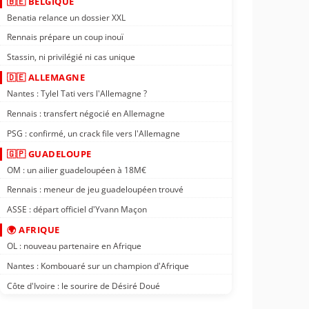
🇧🇪 BELGIQUE
Benatia relance un dossier XXL
Rennais prépare un coup inouï
Stassin, ni privilégié ni cas unique
🇩🇪 ALLEMAGNE
Nantes : Tylel Tati vers l'Allemagne ?
Rennais : transfert négocié en Allemagne
PSG : confirmé, un crack file vers l'Allemagne
🇬🇵 GUADELOUPE
OM : un ailier guadeloupéen à 18M€
Rennais : meneur de jeu guadeloupéen trouvé
ASSE : départ officiel d'Yvann Maçon
🌍 AFRIQUE
OL : nouveau partenaire en Afrique
Nantes : Kombouaré sur un champion d'Afrique
Côte d'Ivoire : le sourire de Désiré Doué