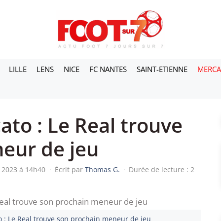
LILLE
LENS
NICE
FC NANTES
SAINT-ETIENNE
MERC
to : Le Real trouve
eur de jeu
s 2023 à 14h40
·
Écrit par
Thomas G.
·
Durée de lecture : 2
o : Le Real trouve son prochain meneur de jeu