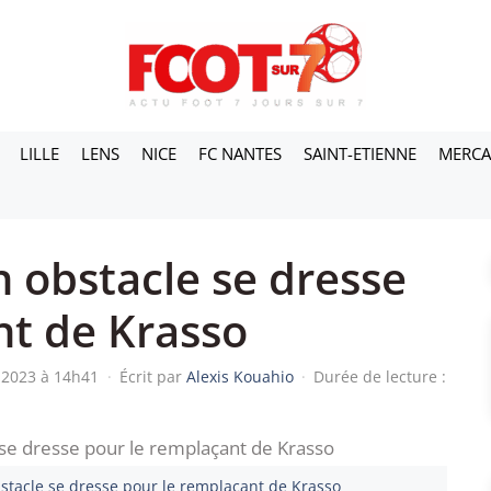
LILLE
LENS
NICE
FC NANTES
SAINT-ETIENNE
MERC
 obstacle se dresse
nt de Krasso
i 2023 à 14h41
·
Écrit par
Alexis Kouahio
·
Durée de lecture :
bstacle se dresse pour le remplaçant de Krasso