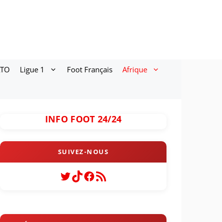
ATO
Ligue 1
Foot Français
Afrique
INFO FOOT 24/24
Twitter
TikTok
Facebook
Flux RSS