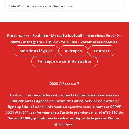
Côte d'Ivoire : le sourire de Désiré Doué
Partenaires
:
Foot live
-
Mercato football
-
Interviews Foot
-
X
-
Meta
-
Instagram
-
TikTok
-
YouTube
-
Paramètres cookies
.
Mentions légales
A-Propos
Contact
Politique de confidentialité
2026 © Foot sur 7
Foot-sur 7
est un média
certifié
, par la Commission Paritaire des
Publications et Agence de Presse de France, Service de presse en
ligne spécialisé dans l'Information sportive sous le numéro CPPAP
0524 W 94911
, conformément à l'article premier de la loi n°86-897 du
1er août 1986, qui réforme le cadre juridique de la presse. Photos :
@IconSport.