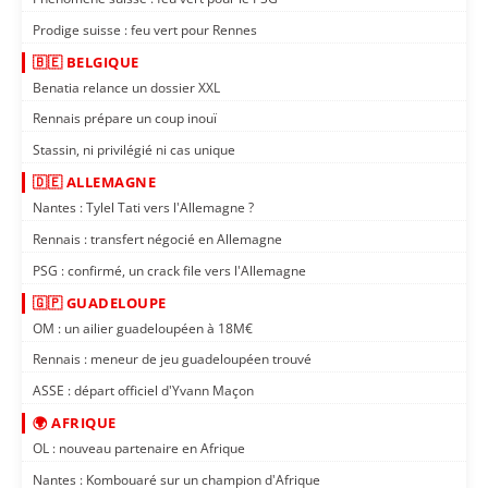
Prodige suisse : feu vert pour Rennes
🇧🇪 BELGIQUE
Benatia relance un dossier XXL
Rennais prépare un coup inouï
Stassin, ni privilégié ni cas unique
🇩🇪 ALLEMAGNE
Nantes : Tylel Tati vers l'Allemagne ?
Rennais : transfert négocié en Allemagne
PSG : confirmé, un crack file vers l'Allemagne
🇬🇵 GUADELOUPE
OM : un ailier guadeloupéen à 18M€
Rennais : meneur de jeu guadeloupéen trouvé
ASSE : départ officiel d'Yvann Maçon
🌍 AFRIQUE
OL : nouveau partenaire en Afrique
Nantes : Kombouaré sur un champion d'Afrique