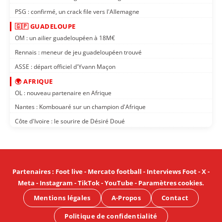
PSG : confirmé, un crack file vers l'Allemagne
🇬🇵 GUADELOUPE
OM : un ailier guadeloupéen à 18M€
Rennais : meneur de jeu guadeloupéen trouvé
ASSE : départ officiel d'Yvann Maçon
🌍 AFRIQUE
OL : nouveau partenaire en Afrique
Nantes : Kombouaré sur un champion d'Afrique
Côte d'Ivoire : le sourire de Désiré Doué
Partenaires
:
Foot live
-
Mercato football
-
Interviews Foot
-
X
-
Meta
-
Instagram
-
TikTok
-
YouTube
-
Paramètres cookies
.
Mentions légales
A-Propos
Contact
Politique de confidentialité