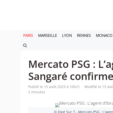
Aller
au
contenu
PARIS
MARSEILLE
LYON
RENNES
MONACO
Mercato PSG : L’a
Sangaré confirme 
Publié le 15 août 2023 à 10h21
·
Modifié le 15 ao
2 minutes
© Foot Sur 7 - Mercato PSG : L’age