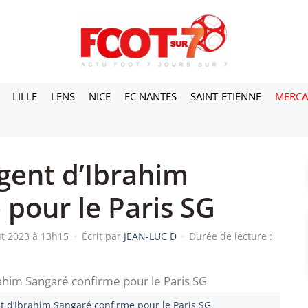
LILLE
LENS
NICE
FC NANTES
SAINT-ETIENNE
MERC
gent d’Ibrahim
pour le Paris SG
ût 2023 à 13h15
·
Écrit par
JEAN-LUC D
·
Durée de lecture :
nt d’Ibrahim Sangaré confirme pour le Paris SG