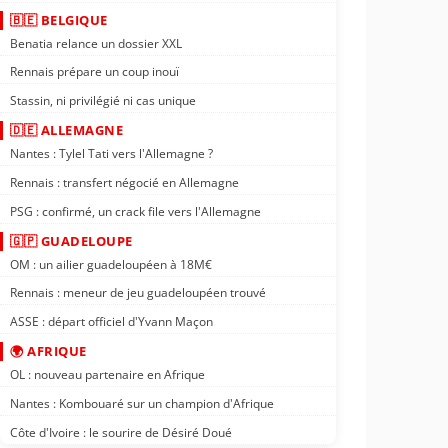
🇧🇪 BELGIQUE
Benatia relance un dossier XXL
Rennais prépare un coup inouï
Stassin, ni privilégié ni cas unique
🇩🇪 ALLEMAGNE
Nantes : Tylel Tati vers l'Allemagne ?
Rennais : transfert négocié en Allemagne
PSG : confirmé, un crack file vers l'Allemagne
🇬🇵 GUADELOUPE
OM : un ailier guadeloupéen à 18M€
Rennais : meneur de jeu guadeloupéen trouvé
ASSE : départ officiel d'Yvann Maçon
🌍 AFRIQUE
OL : nouveau partenaire en Afrique
Nantes : Kombouaré sur un champion d'Afrique
Côte d'Ivoire : le sourire de Désiré Doué