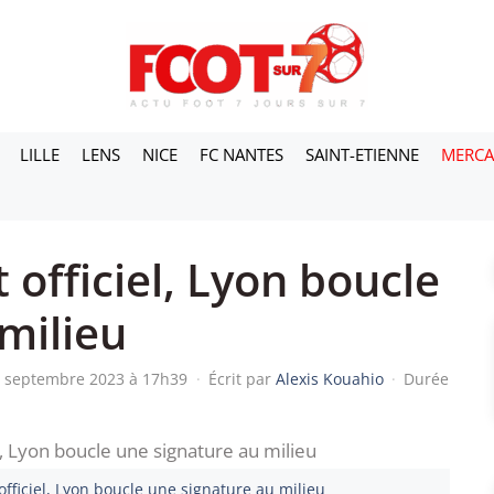
LILLE
LENS
NICE
FC NANTES
SAINT-ETIENNE
MERC
 officiel, Lyon boucle
milieu
 6 septembre 2023 à 17h39
·
Écrit par
Alexis Kouahio
·
Durée
 officiel, Lyon boucle une signature au milieu