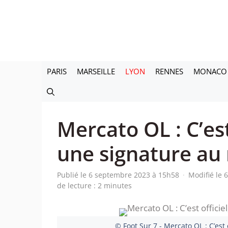
Aller
au
contenu
PARIS
MARSEILLE
LYON
RENNES
MONACO
Mercato OL : C’est
une signature au 
Publié le 6 septembre 2023 à 15h58
·
Modifié le
de lecture : 2 minutes
© Foot Sur 7 - Mercato OL : C’est