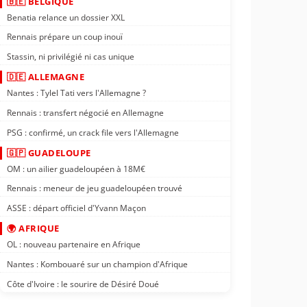
🇧🇪 BELGIQUE
Benatia relance un dossier XXL
Rennais prépare un coup inouï
Stassin, ni privilégié ni cas unique
🇩🇪 ALLEMAGNE
Nantes : Tylel Tati vers l'Allemagne ?
Rennais : transfert négocié en Allemagne
PSG : confirmé, un crack file vers l'Allemagne
🇬🇵 GUADELOUPE
OM : un ailier guadeloupéen à 18M€
Rennais : meneur de jeu guadeloupéen trouvé
ASSE : départ officiel d'Yvann Maçon
🌍 AFRIQUE
OL : nouveau partenaire en Afrique
Nantes : Kombouaré sur un champion d'Afrique
Côte d'Ivoire : le sourire de Désiré Doué