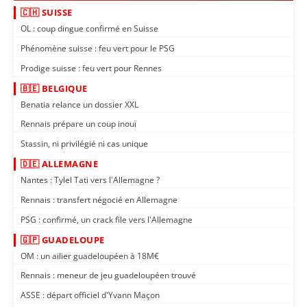
🇨🇭 SUISSE
OL : coup dingue confirmé en Suisse
Phénomène suisse : feu vert pour le PSG
Prodige suisse : feu vert pour Rennes
🇧🇪 BELGIQUE
Benatia relance un dossier XXL
Rennais prépare un coup inouï
Stassin, ni privilégié ni cas unique
🇩🇪 ALLEMAGNE
Nantes : Tylel Tati vers l'Allemagne ?
Rennais : transfert négocié en Allemagne
PSG : confirmé, un crack file vers l'Allemagne
🇬🇵 GUADELOUPE
OM : un ailier guadeloupéen à 18M€
Rennais : meneur de jeu guadeloupéen trouvé
ASSE : départ officiel d'Yvann Maçon