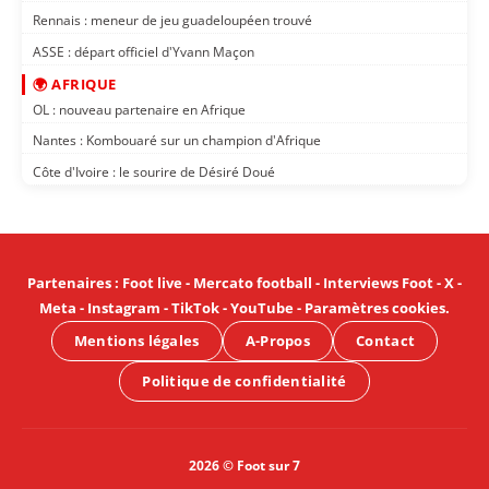
Rennais : meneur de jeu guadeloupéen trouvé
ASSE : départ officiel d'Yvann Maçon
🌍 AFRIQUE
OL : nouveau partenaire en Afrique
Nantes : Kombouaré sur un champion d'Afrique
Côte d'Ivoire : le sourire de Désiré Doué
Partenaires
:
Foot live
-
Mercato football
-
Interviews Foot
-
X
-
Meta
-
Instagram
-
TikTok
-
YouTube
-
Paramètres cookies
.
Mentions légales
A-Propos
Contact
Politique de confidentialité
2026 © Foot sur 7