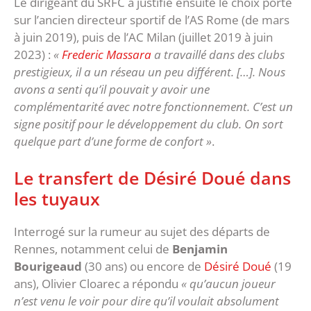
Le dirigeant du SRFC a justifié ensuite le choix porté
sur l’ancien directeur sportif de l’AS Rome (de mars
à juin 2019), puis de l’AC Milan (juillet 2019 à juin
2023) :
«
Frederic Massara
a travaillé dans des clubs
prestigieux, il a un réseau un peu différent. […]. Nous
avons a senti qu’il pouvait y avoir une
complémentarité avec notre fonctionnement. C’est un
signe positif pour le développement du club. On sort
quelque part d’une forme de confort »
.
Le transfert de Désiré Doué dans
les tuyaux
Interrogé sur la rumeur au sujet des départs de
Rennes, notamment celui de
Benjamin
Bourigeaud
(30 ans) ou encore de
Désiré Doué
(19
ans), Olivier Cloarec a répondu
« qu’aucun joueur
n’est venu le voir pour dire qu’il voulait absolument