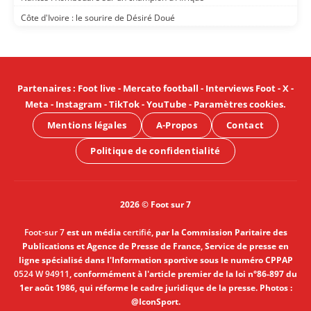
Côte d'Ivoire : le sourire de Désiré Doué
Partenaires
:
Foot live
-
Mercato football
-
Interviews Foot
-
X
-
Meta
-
Instagram
-
TikTok
-
YouTube
-
Paramètres cookies
.
Mentions légales
A-Propos
Contact
Politique de confidentialité
2026 © Foot sur 7
Foot-sur 7
est un média
certifié
, par la Commission Paritaire des
Publications et Agence de Presse de France, Service de presse en
ligne spécialisé dans l'Information sportive sous le numéro CPPAP
0524 W 94911
, conformément à l'article premier de la loi n°86-897 du
1er août 1986, qui réforme le cadre juridique de la presse. Photos :
@IconSport.