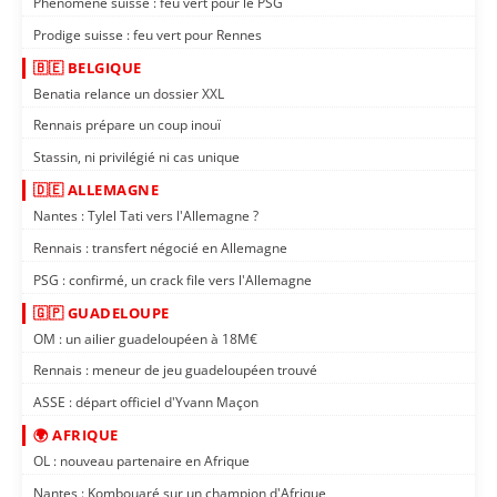
Phénomène suisse : feu vert pour le PSG
Prodige suisse : feu vert pour Rennes
🇧🇪 BELGIQUE
Benatia relance un dossier XXL
Rennais prépare un coup inouï
Stassin, ni privilégié ni cas unique
🇩🇪 ALLEMAGNE
Nantes : Tylel Tati vers l'Allemagne ?
Rennais : transfert négocié en Allemagne
PSG : confirmé, un crack file vers l'Allemagne
🇬🇵 GUADELOUPE
OM : un ailier guadeloupéen à 18M€
Rennais : meneur de jeu guadeloupéen trouvé
ASSE : départ officiel d'Yvann Maçon
🌍 AFRIQUE
OL : nouveau partenaire en Afrique
Nantes : Kombouaré sur un champion d'Afrique