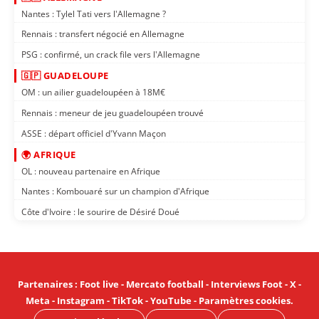
Nantes : Tylel Tati vers l'Allemagne ?
Rennais : transfert négocié en Allemagne
PSG : confirmé, un crack file vers l'Allemagne
🇬🇵 GUADELOUPE
OM : un ailier guadeloupéen à 18M€
Rennais : meneur de jeu guadeloupéen trouvé
ASSE : départ officiel d'Yvann Maçon
🌍 AFRIQUE
OL : nouveau partenaire en Afrique
Nantes : Kombouaré sur un champion d'Afrique
Côte d'Ivoire : le sourire de Désiré Doué
Partenaires
:
Foot live
-
Mercato football
-
Interviews Foot
-
X
-
Meta
-
Instagram
-
TikTok
-
YouTube
-
Paramètres cookies
.