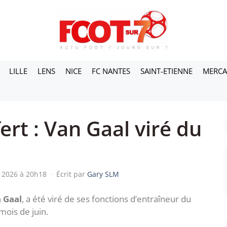
LILLE
LENS
NICE
FC NANTES
SAINT-ETIENNE
MERC
ert : Van Gaal viré du
n 2026 à 20h18
·
Écrit par
Gary SLM
 Gaal
, a été viré de ses fonctions d’entraîneur du
mois de juin.