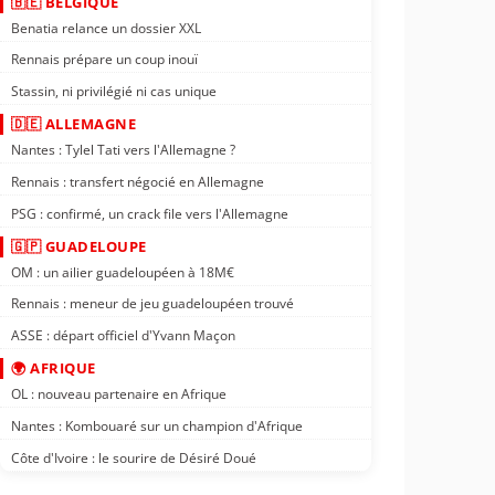
🇧🇪 BELGIQUE
Benatia relance un dossier XXL
Rennais prépare un coup inouï
Stassin, ni privilégié ni cas unique
🇩🇪 ALLEMAGNE
Nantes : Tylel Tati vers l'Allemagne ?
Rennais : transfert négocié en Allemagne
PSG : confirmé, un crack file vers l'Allemagne
🇬🇵 GUADELOUPE
OM : un ailier guadeloupéen à 18M€
Rennais : meneur de jeu guadeloupéen trouvé
ASSE : départ officiel d'Yvann Maçon
🌍 AFRIQUE
OL : nouveau partenaire en Afrique
Nantes : Kombouaré sur un champion d'Afrique
Côte d'Ivoire : le sourire de Désiré Doué