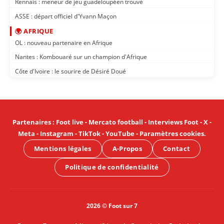
Rennais : meneur de jeu guadeloupéen trouvé
ASSE : départ officiel d'Yvann Maçon
🌍 AFRIQUE
OL : nouveau partenaire en Afrique
Nantes : Kombouaré sur un champion d'Afrique
Côte d'Ivoire : le sourire de Désiré Doué
Partenaires
:
Foot live
-
Mercato football
-
Interviews Foot
-
X
-
Meta
-
Instagram
-
TikTok
-
YouTube
-
Paramètres cookies
.
Mentions légales
A-Propos
Contact
Politique de confidentialité
2026 © Foot sur 7