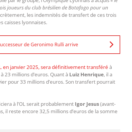
ié par le groupe, l’Olympique Lyonnais a acquis
« le
rois joueurs du club brésilien de Botafogo pour un
crètement, les indemnités de transfert de ces trois
s caisses lyonnaises.
 successeur de Geronimo Rulli arrive
L en janvier 2025, sera définitivement transféré
à
 à 23 millions d’euros. Quant à
Luiz Henrique
, il a
ier pour 33 millions d’euros. Son transfert pourrait
iciera à l’OL serait probablement
Igor Jesus
(avant-
as, il reste encore 32,5 millions d’euros de la somme