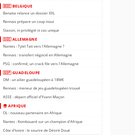
🇧🇪 BELGIQUE
Benatia relance un dossier XXL
Rennais prépare un coup inouï
Stassin, ni privilégié ni cas unique
🇩🇪 ALLEMAGNE
Nantes : Tylel Tati vers l'Allemagne ?
Rennais : transfert négocié en Allemagne
PSG : confirmé, un crack file vers l'Allemagne
🇬🇵 GUADELOUPE
OM : un ailier guadeloupéen à 18M€
Rennais : meneur de jeu guadeloupéen trouvé
ASSE : départ officiel d'Yvann Maçon
🌍 AFRIQUE
OL : nouveau partenaire en Afrique
Nantes : Kombouaré sur un champion d'Afrique
Côte d'Ivoire : le sourire de Désiré Doué