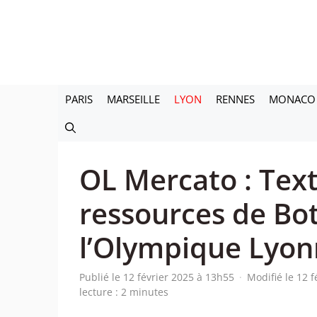
Aller
au
contenu
PARIS
MARSEILLE
LYON
RENNES
MONACO
OL Mercato : Texto
ressources de Bo
l’Olympique Lyon
Publié le 12 février 2025 à 13h55
·
Modifié le 12 
lecture : 2 minutes