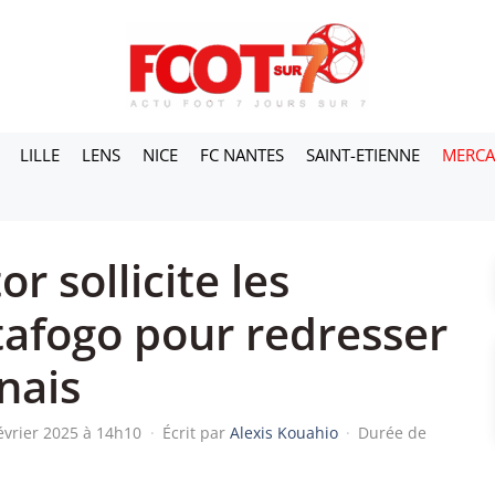
LILLE
LENS
NICE
FC NANTES
SAINT-ETIENNE
MERC
r sollicite les
tafogo pour redresser
nais
février 2025 à 14h10
·
Écrit par
Alexis Kouahio
·
Durée de