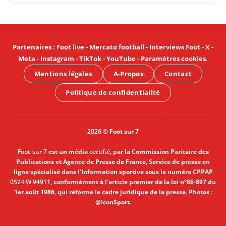
Partenaires
:
Foot live
-
Mercato football
-
Interviews Foot
-
X
-
Meta
-
Instagram
-
TikTok
-
YouTube
-
Paramètres cookies
.
Mentions légales
A-Propos
Contact
Politique de confidentialité
2026 © Foot sur 7
Foot-sur 7
est un média
certifié
, par la Commission Paritaire des
Publications et Agence de Presse de France, Service de presse en
ligne spécialisé dans l'Information sportive sous le numéro CPPAP
0524 W 94911
, conformément à l'article premier de la loi n°86-897 du
1er août 1986, qui réforme le cadre juridique de la presse. Photos :
@IconSport.