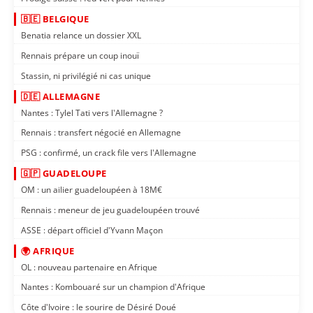
🇧🇪 BELGIQUE
Benatia relance un dossier XXL
Rennais prépare un coup inouï
Stassin, ni privilégié ni cas unique
🇩🇪 ALLEMAGNE
Nantes : Tylel Tati vers l'Allemagne ?
Rennais : transfert négocié en Allemagne
PSG : confirmé, un crack file vers l'Allemagne
🇬🇵 GUADELOUPE
OM : un ailier guadeloupéen à 18M€
Rennais : meneur de jeu guadeloupéen trouvé
ASSE : départ officiel d'Yvann Maçon
🌍 AFRIQUE
OL : nouveau partenaire en Afrique
Nantes : Kombouaré sur un champion d'Afrique
Côte d'Ivoire : le sourire de Désiré Doué