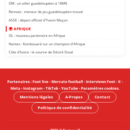
OM : un ailier guadeloupéen à 18M€
Rennais : meneur de jeu guadeloupéen trouvé
ASSE : départ officiel d'Yvann Maçon
🌍 AFRIQUE
OL : nouveau partenaire en Afrique
Nantes : Kombouaré sur un champion d'Afrique
Côte d'Ivoire : le sourire de Désiré Doué
Partenaires
:
Foot live
-
Mercato football
-
Interviews Foot
-
X
-
Meta
-
Instagram
-
TikTok
-
YouTube
-
Paramètres cookies
.
Mentions légales
A-Propos
Contact
Politique de confidentialité