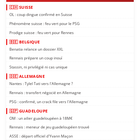
🇨🇭 SUISSE
OL : coup dingue confirmé en Suisse
Phénomène suisse : feu vert pour le PSG
Prodige suisse : feu vert pour Rennes
🇧🇪 BELGIQUE
Benatia relance un dossier XXL
Rennais prépare un coup inouï
Stassin, ni privilégié ni cas unique
🇩🇪 ALLEMAGNE
Nantes : Tylel Tati vers l'Allemagne ?
Rennais : transfert négocié en Allemagne
PSG : confirmé, un crack file vers l'Allemagne
🇬🇵 GUADELOUPE
OM : un ailier guadeloupéen à 18M€
Rennais : meneur de jeu guadeloupéen trouvé
ASSE : départ officiel d'Yvann Maçon