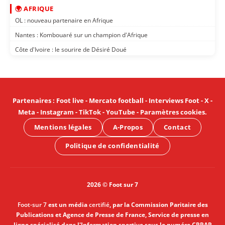
🌍 AFRIQUE
OL : nouveau partenaire en Afrique
Nantes : Kombouaré sur un champion d'Afrique
Côte d'Ivoire : le sourire de Désiré Doué
Partenaires
:
Foot live
-
Mercato football
-
Interviews Foot
-
X
-
Meta
-
Instagram
-
TikTok
-
YouTube
-
Paramètres cookies
.
Mentions légales
A-Propos
Contact
Politique de confidentialité
2026 © Foot sur 7
Foot-sur 7
est un média
certifié
, par la Commission Paritaire des
Publications et Agence de Presse de France, Service de presse en
ligne spécialisé dans l'Information sportive sous le numéro CPPAP