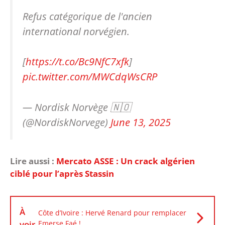
Refus catégorique de l'ancien
international norvégien.
[
https://t.co/Bc9NfC7xfk
]
pic.twitter.com/MWCdqWsCRP
— Nordisk Norvège 🇳🇴
(@NordiskNorvege)
June 13, 2025
Lire aussi :
Mercato ASSE : Un crack algérien
ciblé pour l’après Stassin
À
Côte d’Ivoire : Hervé Renard pour remplacer
voir
Emerse Faé !