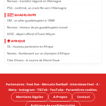
Rennais : transfert négocié en Allemagne
PSG : confirmé, un crack file vers l'Allemagne
🇬🇵 GUADELOUPE
OM : un ailier guadeloupéen à 18M€
Rennais : meneur de jeu guadeloupéen trouvé
ASSE : départ officiel d'Yvann Maçon
🌍 AFRIQUE
OL : nouveau partenaire en Afrique
Nantes : Kombouaré sur un champion d'Afrique
Côte d'Ivoire : le sourire de Désiré Doué
Partenaires
:
Foot live
-
Mercato football
-
Interviews Foot
-
X
-
Meta
-
Instagram
-
TikTok
-
YouTube
-
Paramètres cookies
.
Mentions légales
A-Propos
Contact
Politique de confidentialité