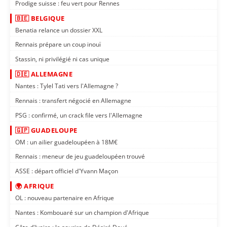
Prodige suisse : feu vert pour Rennes
🇧🇪 BELGIQUE
Benatia relance un dossier XXL
Rennais prépare un coup inouï
Stassin, ni privilégié ni cas unique
🇩🇪 ALLEMAGNE
Nantes : Tylel Tati vers l'Allemagne ?
Rennais : transfert négocié en Allemagne
PSG : confirmé, un crack file vers l'Allemagne
🇬🇵 GUADELOUPE
OM : un ailier guadeloupéen à 18M€
Rennais : meneur de jeu guadeloupéen trouvé
ASSE : départ officiel d'Yvann Maçon
🌍 AFRIQUE
OL : nouveau partenaire en Afrique
Nantes : Kombouaré sur un champion d'Afrique