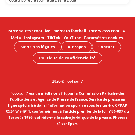
Côte d'Ivoire : le sourire de Désiré Doué
Partenaires
:
Foot live
-
Mercato football
-
Interviews Foot
-
X
-
Meta
-
Instagram
-
TikTok
-
YouTube
-
Paramètres cookies
.
Mentions légales
A-Propos
Contact
Politique de confidentialité
2026 © Foot sur 7
Foot-sur 7
est un média
certifié
, par la Commission Paritaire des
Publications et Agence de Presse de France, Service de presse en
ligne spécialisé dans l'Information sportive sous le numéro CPPAP
0524 W 94911
, conformément à l'article premier de la loi n°86-897 du
1er août 1986, qui réforme le cadre juridique de la presse. Photos :
@IconSport.