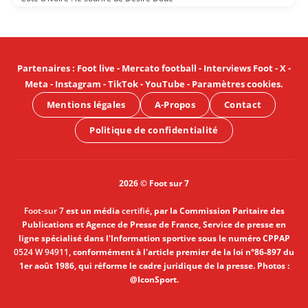
Partenaires
:
Foot live
-
Mercato football
-
Interviews Foot
-
X
-
Meta
-
Instagram
-
TikTok
-
YouTube
-
Paramètres cookies
.
Mentions légales
A-Propos
Contact
Politique de confidentialité
2026 © Foot sur 7
Foot-sur 7
est un média
certifié
, par la Commission Paritaire des
Publications et Agence de Presse de France, Service de presse en
ligne spécialisé dans l'Information sportive sous le numéro CPPAP
0524 W 94911
, conformément à l'article premier de la loi n°86-897 du
1er août 1986, qui réforme le cadre juridique de la presse. Photos :
@IconSport.