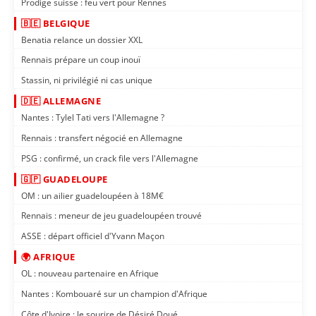
Prodige suisse : feu vert pour Rennes
🇧🇪 BELGIQUE
Benatia relance un dossier XXL
Rennais prépare un coup inouï
Stassin, ni privilégié ni cas unique
🇩🇪 ALLEMAGNE
Nantes : Tylel Tati vers l'Allemagne ?
Rennais : transfert négocié en Allemagne
PSG : confirmé, un crack file vers l'Allemagne
🇬🇵 GUADELOUPE
OM : un ailier guadeloupéen à 18M€
Rennais : meneur de jeu guadeloupéen trouvé
ASSE : départ officiel d'Yvann Maçon
🌍 AFRIQUE
OL : nouveau partenaire en Afrique
Nantes : Kombouaré sur un champion d'Afrique
Côte d'Ivoire : le sourire de Désiré Doué