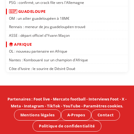
PSG : confirmé, un crack file vers l'Allemagne
🇬🇵 GUADELOUPE
OM : un ailier guadeloupéen à 18M€
Rennais : meneur de jeu guadeloupéen trouvé
ASSE : départ officiel d'Yvann Maçon
🌍 AFRIQUE
OL : nouveau partenaire en Afrique
Nantes : Kombouaré sur un champion d'Afrique
Côte d'Ivoire : le sourire de Désiré Doué
Partenaires
:
Foot live
-
Mercato football
-
Interviews Foot
-
X
-
Meta
-
Instagram
-
TikTok
-
YouTube
-
Paramètres cookies
.
Mentions légales
A-Propos
Contact
Politique de confidentialité