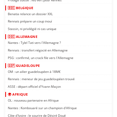
Prodige suisse : feu vert pour Rennes
🇧🇪 BELGIQUE
Benatia relance un dossier XXL
Rennais prépare un coup inouï
Stassin, ni privilégié ni cas unique
🇩🇪 ALLEMAGNE
Nantes : Tylel Tati vers l'Allemagne ?
Rennais : transfert négocié en Allemagne
PSG : confirmé, un crack file vers l'Allemagne
🇬🇵 GUADELOUPE
OM : un ailier guadeloupéen à 18M€
Rennais : meneur de jeu guadeloupéen trouvé
ASSE : départ officiel d'Yvann Maçon
🌍 AFRIQUE
OL : nouveau partenaire en Afrique
Nantes : Kombouaré sur un champion d'Afrique
Côte d'Ivoire : le sourire de Désiré Doué