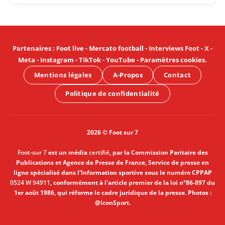
Partenaires
:
Foot live
-
Mercato football
-
Interviews Foot
-
X
-
Meta
-
Instagram
-
TikTok
-
YouTube
-
Paramètres cookies
.
Mentions légales
A-Propos
Contact
Politique de confidentialité
2026 © Foot sur 7
Foot-sur 7
est un média
certifié
, par la Commission Paritaire des
Publications et Agence de Presse de France, Service de presse en
ligne spécialisé dans l'Information sportive sous le numéro CPPAP
0524 W 94911
, conformément à l'article premier de la loi n°86-897 du
1er août 1986, qui réforme le cadre juridique de la presse. Photos :
@IconSport.