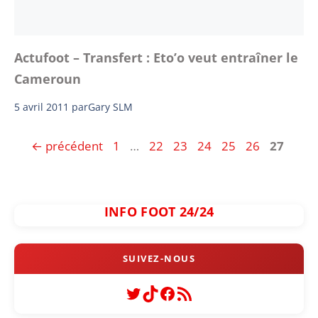
Actufoot – Transfert : Eto’o veut entraîner le
Cameroun
5 avril 2011
par
Gary SLM
Page
Page
Page
Page
Page
Page
Page
←
précédent
1
…
22
23
24
25
26
27
INFO FOOT 24/24
Twitter
TikTok
Facebook
Flux RSS