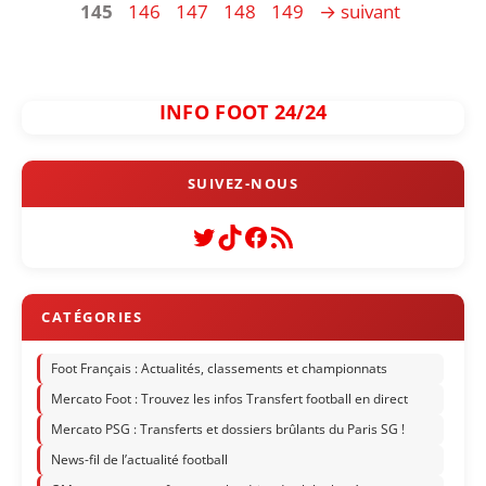
Page
Page
Page
Page
145
146
147
148
149
→
suivant
INFO FOOT 24/24
Twitter
TikTok
Facebook
Flux RSS
Foot Français : Actualités, classements et championnats
Mercato Foot : Trouvez les infos Transfert football en direct
Mercato PSG : Transferts et dossiers brûlants du Paris SG !
News-fil de l’actualité football