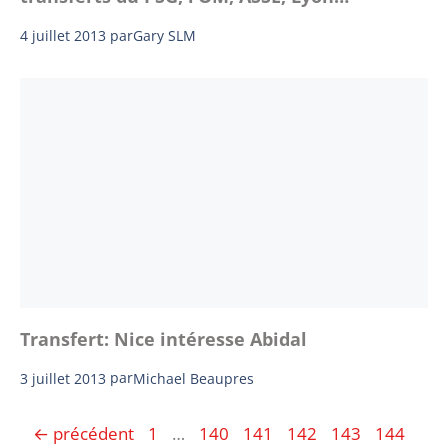
4 juillet 2013
par
Gary SLM
Transfert: Nice intéresse Abidal
3 juillet 2013
par
Michael Beaupres
Page
Page
Page
Page
Page
Page
Pag
←
précédent
1
…
140
141
142
143
144