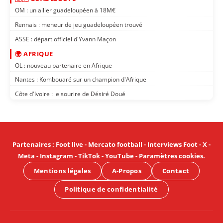
OM : un ailier guadeloupéen à 18M€
Rennais : meneur de jeu guadeloupéen trouvé
ASSE : départ officiel d'Yvann Maçon
🌍 AFRIQUE
OL : nouveau partenaire en Afrique
Nantes : Kombouaré sur un champion d'Afrique
Côte d'Ivoire : le sourire de Désiré Doué
Partenaires
:
Foot live
-
Mercato football
-
Interviews Foot
-
X
-
Meta
-
Instagram
-
TikTok
-
YouTube
-
Paramètres cookies
.
Mentions légales
A-Propos
Contact
Politique de confidentialité