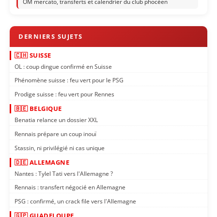
OM mercato, transferts et calendrier du club phocéen
🇨🇭 SUISSE
OL : coup dingue confirmé en Suisse
Phénomène suisse : feu vert pour le PSG
Prodige suisse : feu vert pour Rennes
🇧🇪 BELGIQUE
Benatia relance un dossier XXL
Rennais prépare un coup inouï
Stassin, ni privilégié ni cas unique
🇩🇪 ALLEMAGNE
Nantes : Tylel Tati vers l'Allemagne ?
Rennais : transfert négocié en Allemagne
PSG : confirmé, un crack file vers l'Allemagne
🇬🇵 GUADELOUPE