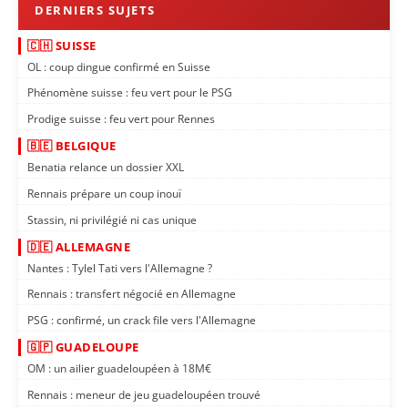
🇨🇭 SUISSE
OL : coup dingue confirmé en Suisse
Phénomène suisse : feu vert pour le PSG
Prodige suisse : feu vert pour Rennes
🇧🇪 BELGIQUE
Benatia relance un dossier XXL
Rennais prépare un coup inouï
Stassin, ni privilégié ni cas unique
🇩🇪 ALLEMAGNE
Nantes : Tylel Tati vers l'Allemagne ?
Rennais : transfert négocié en Allemagne
PSG : confirmé, un crack file vers l'Allemagne
🇬🇵 GUADELOUPE
OM : un ailier guadeloupéen à 18M€
Rennais : meneur de jeu guadeloupéen trouvé