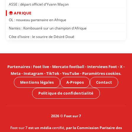
ASSE : départ officiel d'Yvann Maçon
🌍 AFRIQUE
OL : nouveau partenaire en Afrique
Nantes : Kombouaré sur un champion d'Afrique
Côte d'Ivoire : le sourire de Désiré Doué
Partenaires
:
Foot live
-
Mercato football
-
Interviews Foot
-
X
-
Meta
-
Instagram
-
TikTok
-
YouTube
-
Paramètres cookies
.
Mentions légales
A-Propos
Contact
Politique de confidentialité
2026 © Foot sur 7
Foot-sur 7
est un média
certifié
, par la Commission Paritaire des