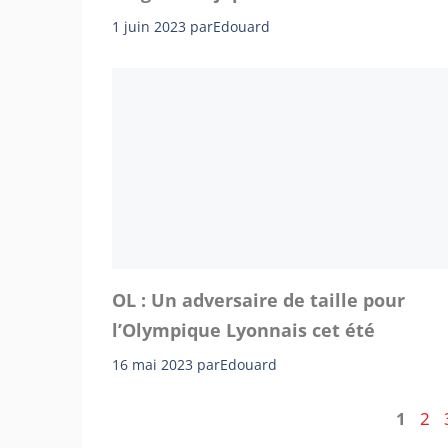
1 juin 2023
par
Edouard
OL : Un adversaire de taille pour
l’Olympique Lyonnais cet été
16 mai 2023
par
Edouard
Page
Pag
1
2