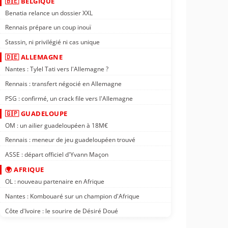
🇧🇪 BELGIQUE
Benatia relance un dossier XXL
Rennais prépare un coup inouï
Stassin, ni privilégié ni cas unique
🇩🇪 ALLEMAGNE
Nantes : Tylel Tati vers l'Allemagne ?
Rennais : transfert négocié en Allemagne
PSG : confirmé, un crack file vers l'Allemagne
🇬🇵 GUADELOUPE
OM : un ailier guadeloupéen à 18M€
Rennais : meneur de jeu guadeloupéen trouvé
ASSE : départ officiel d'Yvann Maçon
🌍 AFRIQUE
OL : nouveau partenaire en Afrique
Nantes : Kombouaré sur un champion d'Afrique
Côte d'Ivoire : le sourire de Désiré Doué