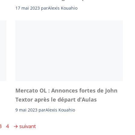
17 mai 2023
par
Alexis Kouahio
Mercato OL : Annonces fortes de John
Textor après le départ d’Aulas
9 mai 2023
par
Alexis Kouahio
e
Page
Page
3
4
→
suivant