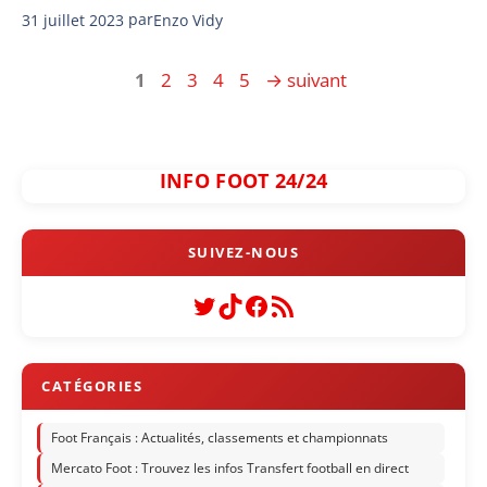
31 juillet 2023
par
Enzo Vidy
Page
Page
Page
Page
Page
1
2
3
4
5
→
suivant
INFO FOOT 24/24
Twitter
TikTok
Facebook
Flux RSS
Foot Français : Actualités, classements et championnats
Mercato Foot : Trouvez les infos Transfert football en direct