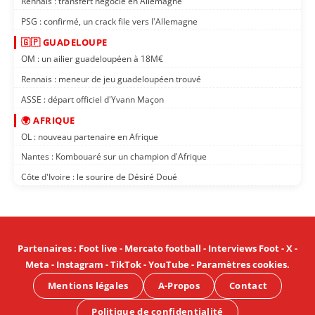
Rennais : transfert négocié en Allemagne
PSG : confirmé, un crack file vers l'Allemagne
🇬🇵 GUADELOUPE
OM : un ailier guadeloupéen à 18M€
Rennais : meneur de jeu guadeloupéen trouvé
ASSE : départ officiel d'Yvann Maçon
🌍 AFRIQUE
OL : nouveau partenaire en Afrique
Nantes : Kombouaré sur un champion d'Afrique
Côte d'Ivoire : le sourire de Désiré Doué
Partenaires
:
Foot live
-
Mercato football
-
Interviews Foot
-
X
-
Meta
-
Instagram
-
TikTok
-
YouTube
-
Paramètres cookies
.
Mentions légales
A-Propos
Contact
Politique de confidentialité