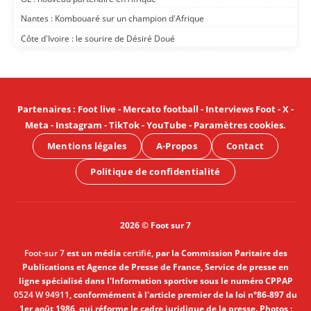
Nantes : Kombouaré sur un champion d'Afrique
Côte d'Ivoire : le sourire de Désiré Doué
Partenaires
:
Foot live
-
Mercato football
-
Interviews Foot
-
X
-
Meta
-
Instagram
-
TikTok
-
YouTube
-
Paramètres cookies
.
Mentions légales
A-Propos
Contact
Politique de confidentialité
2026 © Foot sur 7
Foot-sur 7
est un média
certifié
, par la Commission Paritaire des
Publications et Agence de Presse de France, Service de presse en
ligne spécialisé dans l'Information sportive sous le numéro CPPAP
0524 W 94911
, conformément à l'article premier de la loi n°86-897 du
1er août 1986, qui réforme le cadre juridique de la presse. Photos :