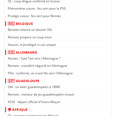
OL : coup dingue confirmé en Suisse
Phénomène suisse : feu vert pour le PSG
Prodige suisse : feu vert pour Rennes
🇧🇪 BELGIQUE
Benatia relance un dossier XXL
Rennais prépare un coup inouï
Stassin, ni privilégié ni cas unique
🇩🇪 ALLEMAGNE
Nantes : Tylel Tati vers l'Allemagne ?
Rennais : transfert négocié en Allemagne
PSG : confirmé, un crack file vers l'Allemagne
🇬🇵 GUADELOUPE
OM : un ailier guadeloupéen à 18M€
Rennais : meneur de jeu guadeloupéen trouvé
ASSE : départ officiel d'Yvann Maçon
🌍 AFRIQUE
OL : nouveau partenaire en Afrique