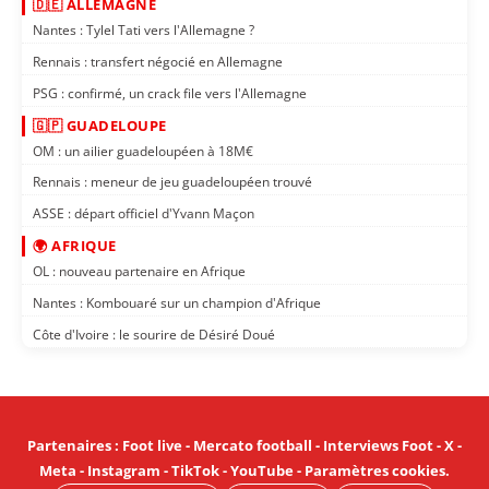
🇩🇪 ALLEMAGNE
Nantes : Tylel Tati vers l'Allemagne ?
Rennais : transfert négocié en Allemagne
PSG : confirmé, un crack file vers l'Allemagne
🇬🇵 GUADELOUPE
OM : un ailier guadeloupéen à 18M€
Rennais : meneur de jeu guadeloupéen trouvé
ASSE : départ officiel d'Yvann Maçon
🌍 AFRIQUE
OL : nouveau partenaire en Afrique
Nantes : Kombouaré sur un champion d'Afrique
Côte d'Ivoire : le sourire de Désiré Doué
Partenaires
:
Foot live
-
Mercato football
-
Interviews Foot
-
X
-
Meta
-
Instagram
-
TikTok
-
YouTube
-
Paramètres cookies
.