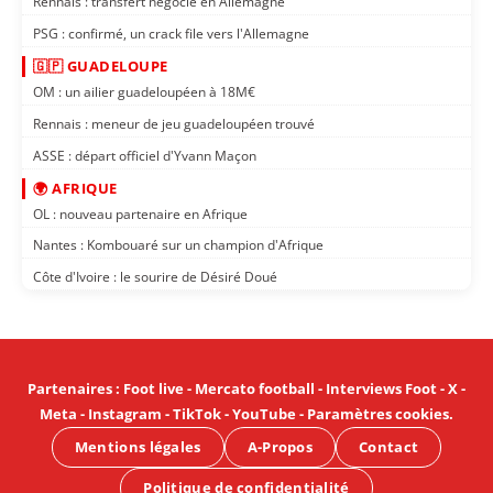
Rennais : transfert négocié en Allemagne
PSG : confirmé, un crack file vers l'Allemagne
🇬🇵 GUADELOUPE
OM : un ailier guadeloupéen à 18M€
Rennais : meneur de jeu guadeloupéen trouvé
ASSE : départ officiel d'Yvann Maçon
🌍 AFRIQUE
OL : nouveau partenaire en Afrique
Nantes : Kombouaré sur un champion d'Afrique
Côte d'Ivoire : le sourire de Désiré Doué
Partenaires
:
Foot live
-
Mercato football
-
Interviews Foot
-
X
-
Meta
-
Instagram
-
TikTok
-
YouTube
-
Paramètres cookies
.
Mentions légales
A-Propos
Contact
Politique de confidentialité