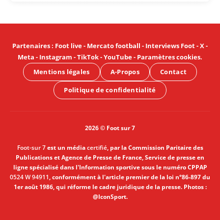
Partenaires
:
Foot live
-
Mercato football
-
Interviews Foot
-
X
-
Meta
-
Instagram
-
TikTok
-
YouTube
-
Paramètres cookies
.
Mentions légales
A-Propos
Contact
Politique de confidentialité
2026 © Foot sur 7
Foot-sur 7
est un média
certifié
, par la Commission Paritaire des
Publications et Agence de Presse de France, Service de presse en
ligne spécialisé dans l'Information sportive sous le numéro CPPAP
0524 W 94911
, conformément à l'article premier de la loi n°86-897 du
1er août 1986, qui réforme le cadre juridique de la presse. Photos :
@IconSport.