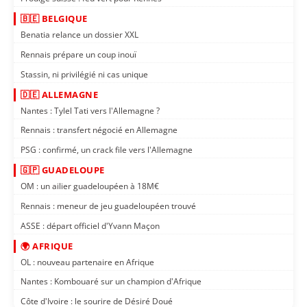
🇧🇪 BELGIQUE
Benatia relance un dossier XXL
Rennais prépare un coup inouï
Stassin, ni privilégié ni cas unique
🇩🇪 ALLEMAGNE
Nantes : Tylel Tati vers l'Allemagne ?
Rennais : transfert négocié en Allemagne
PSG : confirmé, un crack file vers l'Allemagne
🇬🇵 GUADELOUPE
OM : un ailier guadeloupéen à 18M€
Rennais : meneur de jeu guadeloupéen trouvé
ASSE : départ officiel d'Yvann Maçon
🌍 AFRIQUE
OL : nouveau partenaire en Afrique
Nantes : Kombouaré sur un champion d'Afrique
Côte d'Ivoire : le sourire de Désiré Doué