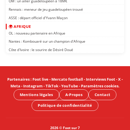
OM : un ailier guadeloupéen à 18M€
Rennais : meneur de jeu guadeloupéen trouvé
ASSE : départ officiel d'Yvann Maçon
🌍 AFRIQUE
OL : nouveau partenaire en Afrique
Nantes : Kombouaré sur un champion d'Afrique
Côte d'Ivoire : le sourire de Désiré Doué
Partenaires
:
Foot live
-
Mercato football
-
Interviews Foot
-
X
-
Meta
-
Instagram
-
TikTok
-
YouTube
-
Paramètres cookies
.
Mentions légales
A-Propos
Contact
Politique de confidentialité
2026 © Foot sur 7