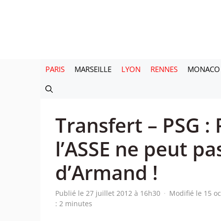
Aller
au
contenu
PARIS
MARSEILLE
LYON
RENNES
MONACO
Transfert – PSG :
l’ASSE ne peut pas
d’Armand !
Publié le 27 juillet 2012 à 16h30
·
Modifié le 15 o
: 2 minutes