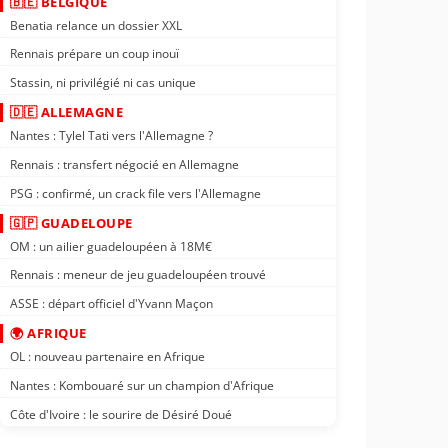
🇧🇪 BELGIQUE
Benatia relance un dossier XXL
Rennais prépare un coup inouï
Stassin, ni privilégié ni cas unique
🇩🇪 ALLEMAGNE
Nantes : Tylel Tati vers l'Allemagne ?
Rennais : transfert négocié en Allemagne
PSG : confirmé, un crack file vers l'Allemagne
🇬🇵 GUADELOUPE
OM : un ailier guadeloupéen à 18M€
Rennais : meneur de jeu guadeloupéen trouvé
ASSE : départ officiel d'Yvann Maçon
🌍 AFRIQUE
OL : nouveau partenaire en Afrique
Nantes : Kombouaré sur un champion d'Afrique
Côte d'Ivoire : le sourire de Désiré Doué