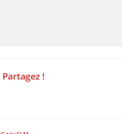
 Partagez !
,
Gary SLM