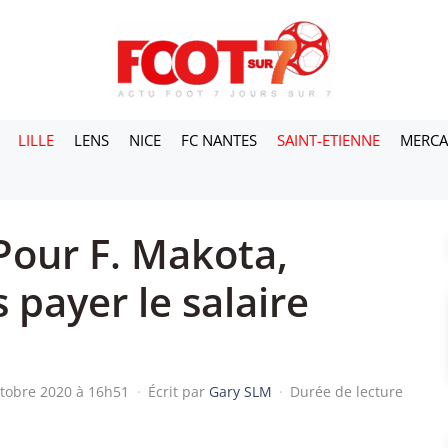
LILLE
LENS
NICE
FC NANTES
SAINT-ETIENNE
MERC
 Pour F. Makota,
 payer le salaire
ctobre 2020 à 16h51
·
Écrit par
Gary SLM
·
Durée de lecture