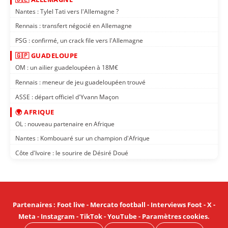
Nantes : Tylel Tati vers l'Allemagne ?
Rennais : transfert négocié en Allemagne
PSG : confirmé, un crack file vers l'Allemagne
🇬🇵 GUADELOUPE
OM : un ailier guadeloupéen à 18M€
Rennais : meneur de jeu guadeloupéen trouvé
ASSE : départ officiel d'Yvann Maçon
🌍 AFRIQUE
OL : nouveau partenaire en Afrique
Nantes : Kombouaré sur un champion d'Afrique
Côte d'Ivoire : le sourire de Désiré Doué
Partenaires
:
Foot live
-
Mercato football
-
Interviews Foot
-
X
-
Meta
-
Instagram
-
TikTok
-
YouTube
-
Paramètres cookies
.