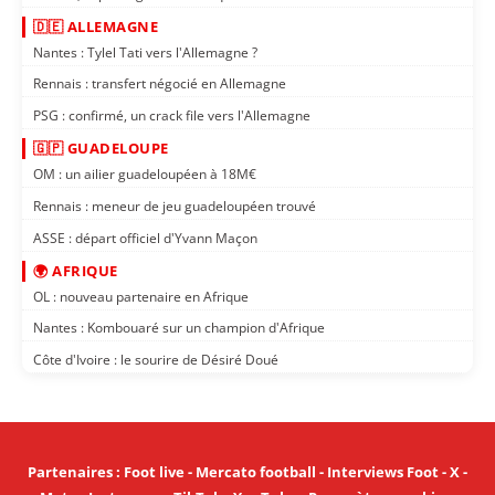
🇩🇪 ALLEMAGNE
Nantes : Tylel Tati vers l'Allemagne ?
Rennais : transfert négocié en Allemagne
PSG : confirmé, un crack file vers l'Allemagne
🇬🇵 GUADELOUPE
OM : un ailier guadeloupéen à 18M€
Rennais : meneur de jeu guadeloupéen trouvé
ASSE : départ officiel d'Yvann Maçon
🌍 AFRIQUE
OL : nouveau partenaire en Afrique
Nantes : Kombouaré sur un champion d'Afrique
Côte d'Ivoire : le sourire de Désiré Doué
Partenaires
:
Foot live
-
Mercato football
-
Interviews Foot
-
X
-