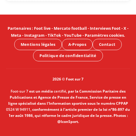
Partenaires
:
Foot live
-
Mercato football
-
Interviews Foot
-
X
-
Meta
-
Instagram
-
TikTok
-
YouTube
-
Paramètres cookies
.
Mentions légales
A-Propos
Contact
Politique de confidentialité
2026 © Foot sur 7
Foot-sur 7
est un média
certifié
, par la Commission Paritaire des
Publications et Agence de Presse de France, Service de presse en
ligne spécialisé dans l'Information sportive sous le numéro CPPAP
0524 W 94911
, conformément à l'article premier de la loi n°86-897 du
1er août 1986, qui réforme le cadre juridique de la presse. Photos :
@IconSport.