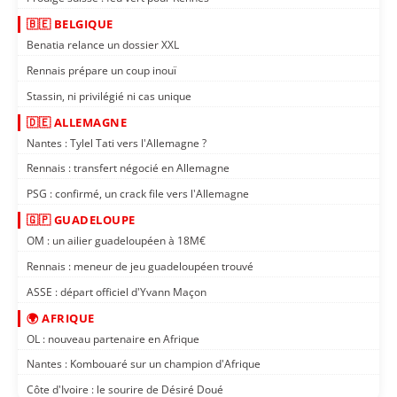
🇧🇪 BELGIQUE
Benatia relance un dossier XXL
Rennais prépare un coup inouï
Stassin, ni privilégié ni cas unique
🇩🇪 ALLEMAGNE
Nantes : Tylel Tati vers l'Allemagne ?
Rennais : transfert négocié en Allemagne
PSG : confirmé, un crack file vers l'Allemagne
🇬🇵 GUADELOUPE
OM : un ailier guadeloupéen à 18M€
Rennais : meneur de jeu guadeloupéen trouvé
ASSE : départ officiel d'Yvann Maçon
🌍 AFRIQUE
OL : nouveau partenaire en Afrique
Nantes : Kombouaré sur un champion d'Afrique
Côte d'Ivoire : le sourire de Désiré Doué