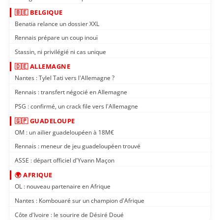
🇧🇪 BELGIQUE
Benatia relance un dossier XXL
Rennais prépare un coup inouï
Stassin, ni privilégié ni cas unique
🇩🇪 ALLEMAGNE
Nantes : Tylel Tati vers l'Allemagne ?
Rennais : transfert négocié en Allemagne
PSG : confirmé, un crack file vers l'Allemagne
🇬🇵 GUADELOUPE
OM : un ailier guadeloupéen à 18M€
Rennais : meneur de jeu guadeloupéen trouvé
ASSE : départ officiel d'Yvann Maçon
🌍 AFRIQUE
OL : nouveau partenaire en Afrique
Nantes : Kombouaré sur un champion d'Afrique
Côte d'Ivoire : le sourire de Désiré Doué