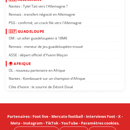
Nantes : Tylel Tati vers l'Allemagne ?
Rennais : transfert négocié en Allemagne
PSG : confirmé, un crack file vers l'Allemagne
🇬🇵 GUADELOUPE
OM : un ailier guadeloupéen à 18M€
Rennais : meneur de jeu guadeloupéen trouvé
ASSE : départ officiel d'Yvann Maçon
🌍 AFRIQUE
OL : nouveau partenaire en Afrique
Nantes : Kombouaré sur un champion d'Afrique
Côte d'Ivoire : le sourire de Désiré Doué
Partenaires
:
Foot live
-
Mercato football
-
Interviews Foot
-
X
-
Meta
-
Instagram
-
TikTok
-
YouTube
-
Paramètres cookies
.