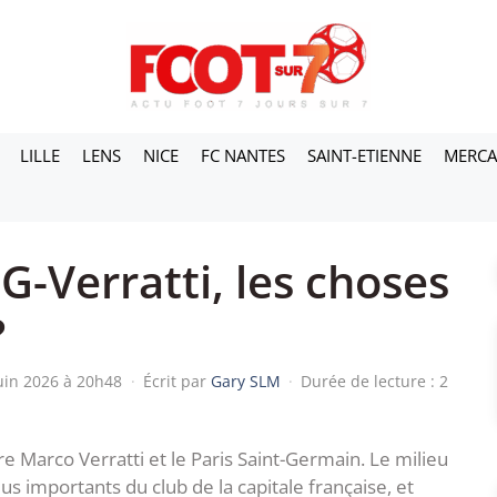
LILLE
LENS
NICE
FC NANTES
SAINT-ETIENNE
MERC
SG-Verratti, les choses
?
juin 2026 à 20h48
·
Écrit par
Gary SLM
·
Durée de lecture : 2
tre Marco Verratti et le Paris Saint-Germain. Le milieu
us importants du club de la capitale française, et