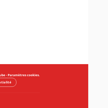
ube
-
Paramètres cookies
.
ntialité