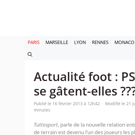
Aller
au
contenu
PARIS
MARSEILLE
LYON
RENNES
MONACO
Actualité foot : P
se gâtent-elles ??
Publié le 16 février 2013 à 12h42
·
Modifié le 21 
minutes
Tuttosport
, parle de la nouvelle relation en
de terrain est devenu l’un des joueurs les pl