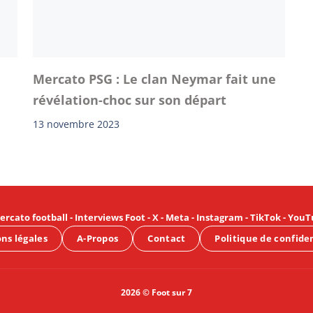
Mercato PSG : Le clan Neymar fait une
révélation-choc sur son départ
13 novembre 2023
ercato football
-
Interviews Foot
-
X
-
Meta
-
Instagram
-
TikTok
-
YouT
ns légales
A-Propos
Contact
Politique de confide
2026 © Foot sur 7