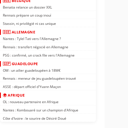
🇧🇪 BELGIQUE
Benatia relance un dossier XXL
Rennais prépare un coup inouï
Stassin, ni privilégié ni cas unique
🇩🇪 ALLEMAGNE
Nantes : Tylel Tati vers l'Allemagne ?
Rennais : transfert négocié en Allemagne
PSG : confirmé, un crack file vers l'Allemagne
🇬🇵 GUADELOUPE
OM : un ailier guadeloupéen à 18M€
Rennais : meneur de jeu guadeloupéen trouvé
ASSE : départ officiel d'Yvann Maçon
🌍 AFRIQUE
OL : nouveau partenaire en Afrique
Nantes : Kombouaré sur un champion d'Afrique
Côte d'Ivoire : le sourire de Désiré Doué