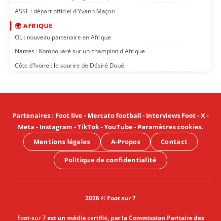
ASSE : départ officiel d'Yvann Maçon
🌍 AFRIQUE
OL : nouveau partenaire en Afrique
Nantes : Kombouaré sur un champion d'Afrique
Côte d'Ivoire : le sourire de Désiré Doué
Partenaires
:
Foot live
-
Mercato football
-
Interviews Foot
-
X
-
Meta
-
Instagram
-
TikTok
-
YouTube
-
Paramètres cookies
.
Mentions légales
A-Propos
Contact
Politique de confidentialité
2026 © Foot sur 7
Foot-sur 7
est un média
certifié
, par la Commission Paritaire des