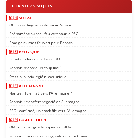
🇨🇭 SUISSE
OL : coup dingue confirmé en Suisse
Phénomène suisse : feu vert pour le PSG
Prodige suisse : feu vert pour Rennes
🇧🇪 BELGIQUE
Benatia relance un dossier XXL
Rennais prépare un coup inouï
Stassin, ni privilégié ni cas unique
🇩🇪 ALLEMAGNE
Nantes : Tylel Tati vers l'Allemagne ?
Rennais : transfert négocié en Allemagne
PSG : confirmé, un crack file vers l'Allemagne
🇬🇵 GUADELOUPE
OM : un ailier guadeloupéen à 18M€
Rennais : meneur de jeu guadeloupéen trouvé