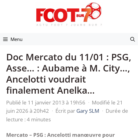
Aller
au
contenu
Menu
Doc Mercato du 11/01 : PSG,
Asse… : Aubame à M. City…,
Ancelotti voudrait
finalement Anelka…
Publié le 11 janvier 2013 à 19h56
·
Modifié le 21
juin 2026 à 20h42
·
Écrit par
Gary SLM
·
Durée de
lecture : 4 minutes
Mercato – PSG : Ancelotti manœuvre pour