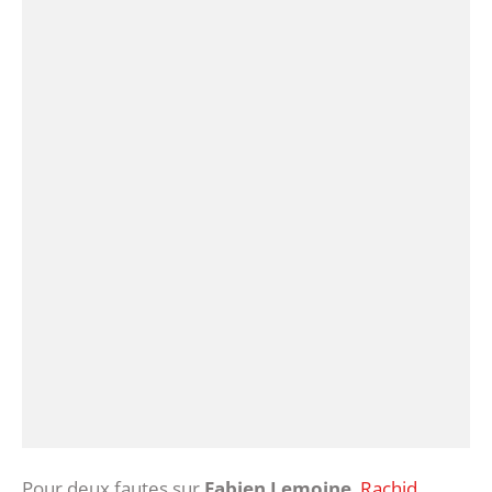
Pour deux fautes sur
Fabien Lemoine
,
Rachid