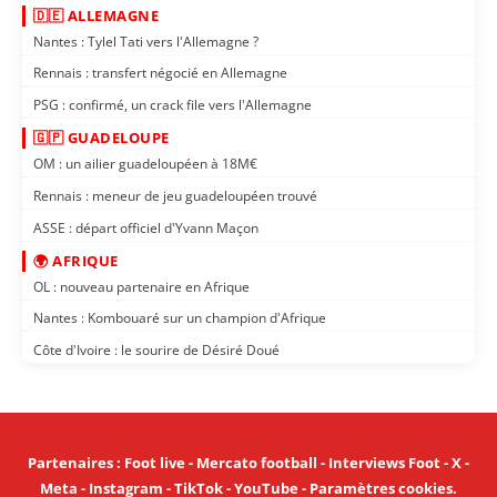
🇩🇪 ALLEMAGNE
Nantes : Tylel Tati vers l'Allemagne ?
Rennais : transfert négocié en Allemagne
PSG : confirmé, un crack file vers l'Allemagne
🇬🇵 GUADELOUPE
OM : un ailier guadeloupéen à 18M€
Rennais : meneur de jeu guadeloupéen trouvé
ASSE : départ officiel d'Yvann Maçon
🌍 AFRIQUE
OL : nouveau partenaire en Afrique
Nantes : Kombouaré sur un champion d'Afrique
Côte d'Ivoire : le sourire de Désiré Doué
Partenaires
:
Foot live
-
Mercato football
-
Interviews Foot
-
X
-
Meta
-
Instagram
-
TikTok
-
YouTube
-
Paramètres cookies
.